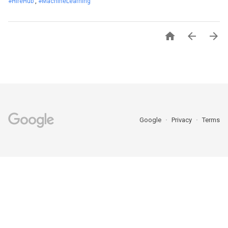
#HireHub
,
#MachineLearning



Google
Privacy
Terms