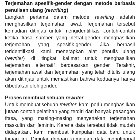
Terjemahan spesifik-gender dengan metode berbasis 
penulisan ulang (
rewriting
)
Langkah pertama dalam metode 
rewriting
 adalah 
menghasilkan terjemahan awal. Terjemahan tersebut 
kemudian ditinjau untuk mengidentifikasi contoh-contoh 
ketika frasa sumber yang netral-gender menghasilkan 
terjemahan yang spesifik-gender. Jika berhasil 
teridentifikasi, kami menerapkan alat penulis ulang 
(
rewriter
)
di tingkat kalimat untuk menghasilkan 
terjemahan alternatif berdasarkan gender. Terakhir, 
terjemahan awal dan terjemahan yang telah ditulis ulang 
akan ditinjau untuk memastikan bahwa keduanya hanya 
dibedakan oleh gender.
Proses membuat sebuah 
rewriter
Untuk membuat sebuah 
rewriter
, kami perlu menghasilkan 
jutaan contoh pelatihan yang terdiri dari banyak pasangan 
frasa, yang masing-masing menyertakan terjemahan 
maskulin dan feminin. Karena data tersebut tidak mudah 
didapatkan, kami membuat kumpulan data baru untuk 
tujuan ini. Dimulai dengan kumpulan data monolingual 