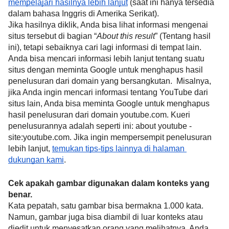
mempelajari hasilnya lebih lanjut
 (saat ini hanya tersedia 
dalam bahasa Inggris di Amerika Serikat).
Jika hasilnya diklik, Anda bisa lihat informasi mengenai 
situs tersebut di bagian “
About this result
” (Tentang hasil 
ini), tetapi sebaiknya cari lagi informasi di tempat lain. 
Anda bisa mencari informasi lebih lanjut tentang suatu 
situs dengan meminta Google untuk menghapus hasil 
penelusuran dari domain yang bersangkutan.  Misalnya, 
jika Anda ingin mencari informasi tentang YouTube dari 
situs lain, Anda bisa meminta Google untuk menghapus 
hasil penelusuran dari domain youtube.com. Kueri 
penelusurannya adalah seperti ini: 
about
youtube -
site:youtube.com
. Jika ingin mempersempit penelusuran 
lebih lanjut, 
temukan tips-tips lainnya di halaman 
dukungan kami
.
Cek apakah gambar digunakan dalam konteks yang 
benar.
Kata pepatah, satu gambar bisa bermakna 1.000 kata. 
Namun, gambar juga bisa diambil di luar konteks atau 
diedit untuk menyesatkan orang yang melihatnya. Anda 