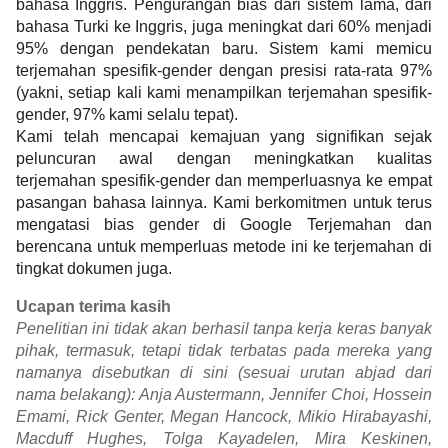
bahasa Inggris. Pengurangan bias dari sistem lama, dari 
bahasa Turki ke Inggris, juga meningkat dari 60% menjadi 
95% dengan pendekatan baru. Sistem kami memicu 
terjemahan spesifik-gender dengan presisi rata-rata 97% 
(yakni, setiap kali kami menampilkan terjemahan spesifik-
gender, 97% kami selalu tepat).
Kami telah mencapai kemajuan yang signifikan sejak 
peluncuran awal dengan meningkatkan kualitas 
terjemahan spesifik-gender dan memperluasnya ke empat 
pasangan bahasa lainnya. Kami berkomitmen untuk terus 
mengatasi bias gender di Google Terjemahan dan 
berencana untuk memperluas metode ini ke terjemahan di 
tingkat dokumen juga.
Ucapan terima kasih
Penelitian ini tidak akan berhasil tanpa kerja keras banyak 
pihak, termasuk, tetapi tidak terbatas pada mereka yang 
namanya disebutkan di sini (sesuai urutan abjad dari 
nama belakang): Anja Austermann, Jennifer Choi‎, Hossein 
Emami, Rick Genter, Megan Hancock, Mikio Hirabayashi‎, 
Macduff Hughes, Tolga Kayadelen, Mira Keskinen, 