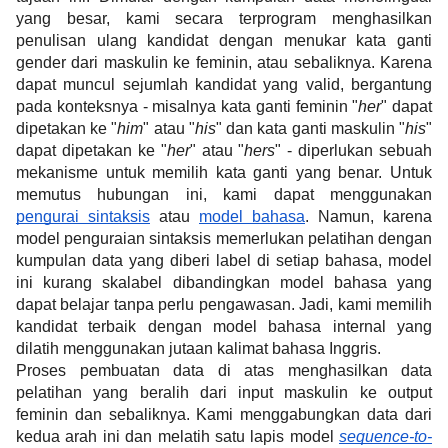
yang besar, kami secara terprogram menghasilkan 
penulisan ulang kandidat dengan menukar kata ganti 
gender dari maskulin ke feminin, atau sebaliknya. Karena 
dapat muncul sejumlah kandidat yang valid, bergantung 
pada konteksnya - misalnya kata ganti feminin "
her
" dapat 
dipetakan ke "
him
" atau "
his
" dan kata ganti maskulin "
his
" 
dapat dipetakan ke "
her
" atau "
hers
" - diperlukan sebuah 
mekanisme untuk memilih kata ganti yang benar. Untuk 
memutus hubungan ini, kami dapat menggunakan 
pengurai sintaksis
 atau 
model bahasa
. Namun, karena 
model penguraian sintaksis memerlukan pelatihan dengan 
kumpulan data yang diberi label di setiap bahasa, model 
ini kurang skalabel dibandingkan model bahasa yang 
dapat belajar tanpa perlu pengawasan. Jadi, kami memilih 
kandidat terbaik dengan model bahasa internal yang 
dilatih menggunakan jutaan kalimat bahasa Inggris.
Proses pembuatan data di atas menghasilkan data 
pelatihan yang beralih dari input maskulin ke output 
feminin dan sebaliknya. Kami menggabungkan data dari 
kedua arah ini dan melatih satu lapis model 
sequence-to-