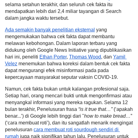
selama setahun terakhir, dan seluruh cek fakta itu 
mendapatkan lebih dari 2,4 miliar tayangan di Search 
dalam jangka waktu tersebut.
Ada semakin banyak penelitian eksternal
 yang 
mengemukakan bahwa cek fakta dapat membantu 
melawan kebohongan. Dalam laporan terbaru yang 
didukung oleh Google News Initiative yang dipublikasikan 
hari ini, peneliti 
Ethan Porter
, 
Thomas Wood
, dan 
Yamil 
Velez
 menemukan bahwa koreksi dalam bentuk cek fakta 
dapat mengurangi efek misinformasi
 pada pada 
kepercayaan masyarakat seputar vaksin COVID-19.
Namun, cek fakta bukan untuk kalangan profesional saja. 
Setiap hari, orang mencari bukti untuk mengonfirmasi atau 
menyangkal informasi yang mereka ragukan. Selama 12 
bulan terakhir, Penelusuran frasa 
“is it true that…” 
(‘apakah 
benar...’) di Google lebih tinggi dari "
how to make bread…
” 
(‘cara membuat roti’), dan itu sangatlah menarik mengingat 
penelusuran 
cara membuat roti sourdough sendiri di 
rumah
 juga naik signifikan tahun lalu. Penelusuran untuk 