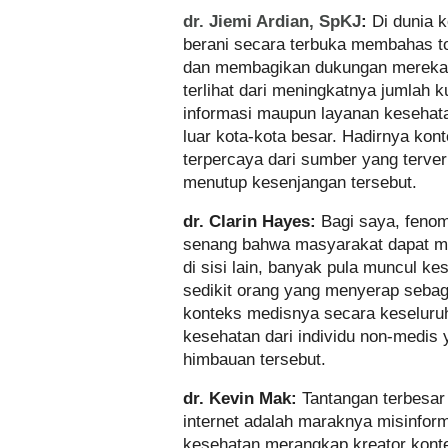
dr. Jiemi Ardian, SpKJ
:
Di dunia 
berani secara terbuka membahas to
dan membagikan dukungan mereka. I
terlihat dari meningkatnya jumlah 
informasi maupun layanan kesehat
luar kota-kota besar. Hadirnya kon
terpercaya dari sumber yang terver
menutup kesenjangan tersebut.
dr. Clarin Hayes:
Bagi saya, fenom
senang bahwa masyarakat dapat me
di sisi lain, banyak pula muncul k
sedikit orang yang menyerap sebag
konteks medisnya secara keseluruh
kesehatan dari individu non-medis 
himbauan tersebut.
dr. Kevin Mak:
Tantangan terbesar
internet adalah maraknya misinform
kesehatan merangkap kreator konte