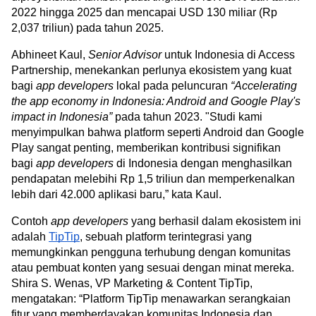
2022 hingga 2025 dan mencapai USD 130 miliar (Rp 
2,037 triliun) pada tahun 2025.
Abhineet Kaul, 
Senior Advisor 
untuk Indonesia di Access 
Partnership, menekankan perlunya ekosistem yang kuat 
bagi 
app developers
 lokal pada peluncuran 
“Accelerating 
the app economy in Indonesia: Android and Google Play's 
impact in Indonesia”
 pada tahun 2023. "Studi kami 
menyimpulkan bahwa platform seperti Android dan Google 
Play sangat penting, memberikan kontribusi signifikan 
bagi 
app developers
 di Indonesia dengan menghasilkan 
pendapatan melebihi Rp 1,5 triliun dan memperkenalkan 
lebih dari 42.000 aplikasi baru,” kata Kaul.
Contoh 
app developers 
yang berhasil dalam ekosistem ini 
adalah 
TipTip
, sebuah platform terintegrasi yang 
memungkinkan pengguna terhubung dengan komunitas 
atau pembuat konten yang sesuai dengan minat mereka. 
Shira S. Wenas, VP Marketing & Content TipTip, 
mengatakan: “Platform TipTip menawarkan serangkaian 
fitur yang memberdayakan komunitas Indonesia dan 