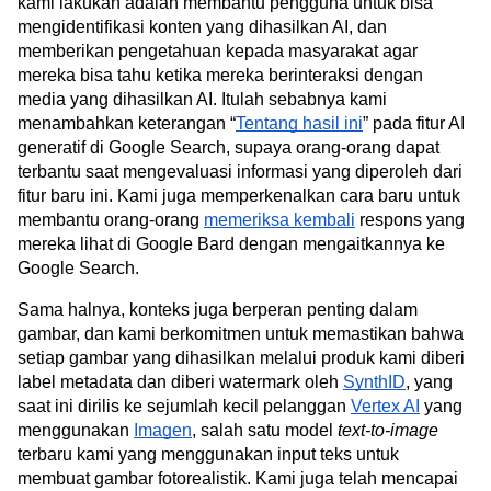
kami lakukan adalah membantu pengguna untuk bisa 
mengidentifikasi konten yang dihasilkan AI, dan 
memberikan pengetahuan kepada masyarakat agar 
mereka bisa tahu ketika mereka berinteraksi dengan 
media yang dihasilkan AI. Itulah sebabnya kami 
menambahkan keterangan “
Tentang hasil ini
” pada fitur AI 
generatif di Google Search, supaya orang-orang dapat 
terbantu saat mengevaluasi informasi yang diperoleh dari 
fitur baru ini. Kami juga memperkenalkan cara baru untuk 
membantu orang-orang 
memeriksa kembali
 respons yang 
mereka lihat di Google Bard dengan mengaitkannya ke 
Google Search.
Sama halnya, konteks juga berperan penting dalam 
gambar, dan kami berkomitmen untuk memastikan bahwa 
setiap gambar yang dihasilkan melalui produk kami diberi 
label metadata dan diberi watermark oleh 
SynthID
, yang 
saat ini dirilis ke sejumlah kecil pelanggan 
Vertex AI
 yang 
menggunakan 
Imagen
, salah satu model 
text-to-image
terbaru kami yang menggunakan input teks untuk 
membuat gambar fotorealistik. Kami juga telah mencapai 