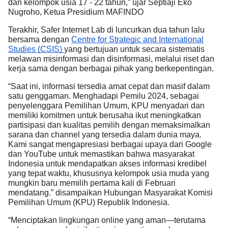
dan kelompok usia 17 - 22 tahun,” ujar Septiaji Eko
Nugroho, Ketua Presidium MAFINDO
Terakhir, Safer Internet Lab di luncurkan dua tahun lalu
bersama dengan
Centre for Strategic and International
Studies (CSIS)
yang bertujuan untuk secara sistematis
melawan misinformasi dan disinformasi, melalui riset dan
kerja sama dengan berbagai pihak yang berkepentingan.
“Saat ini, informasi tersedia amat cepat dan masif dalam
satu genggaman. Menghadapi Pemilu 2024, sebagai
penyelenggara Pemilihan Umum, KPU menyadari dan
memiliki komitmen untuk berusaha ikut meningkatkan
partisipasi dan kualitas pemilih dengan memaksimalkan
sarana dan channel yang tersedia dalam dunia maya.
Kami sangat mengapresiasi berbagai upaya dari Google
dan YouTube untuk memastikan bahwa masyarakat
Indonesia untuk mendapatkan akses informasi kredibel
yang tepat waktu, khususnya kelompok usia muda yang
mungkin baru memilih pertama kali di Februari
mendatang.” disampaikan Hubungan Masyarakat Komisi
Pemilihan Umum (KPU) Republik Indonesia.
“Menciptakan lingkungan online yang aman—terutama