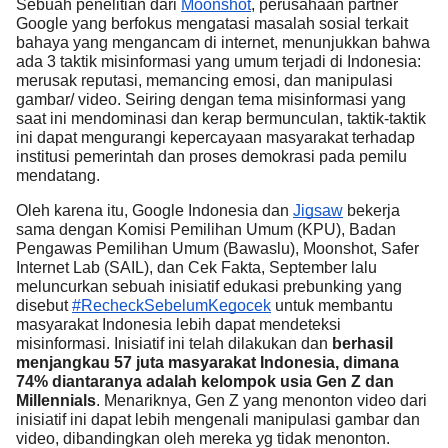
Sebuah penelitian dari
Moonshot
, perusahaan partner
Google yang berfokus mengatasi masalah sosial terkait
bahaya yang mengancam di internet, menunjukkan bahwa
ada 3 taktik misinformasi yang umum terjadi di Indonesia:
merusak reputasi, memancing emosi, dan manipulasi
gambar/ video. Seiring dengan tema misinformasi yang
saat ini mendominasi dan kerap bermunculan, taktik-taktik
ini dapat mengurangi kepercayaan masyarakat terhadap
institusi pemerintah dan proses demokrasi pada pemilu
mendatang.
Oleh karena itu, Google Indonesia dan
Jigsaw
bekerja
sama dengan Komisi Pemilihan Umum (KPU), Badan
Pengawas Pemilihan Umum (Bawaslu), Moonshot, Safer
Internet Lab (SAIL), dan Cek Fakta, September lalu
meluncurkan sebuah inisiatif edukasi prebunking yang
disebut
#RecheckSebelumKegocek
untuk membantu
masyarakat Indonesia lebih dapat mendeteksi
misinformasi. Inisiatif ini telah dilakukan dan
berhasil
menjangkau 57 juta masyarakat Indonesia, dimana
74% diantaranya adalah kelompok usia Gen Z dan
Millennials
. Menariknya, Gen Z yang menonton video dari
inisiatif ini dapat lebih mengenali manipulasi gambar dan
video, dibandingkan oleh mereka yg tidak menonton.