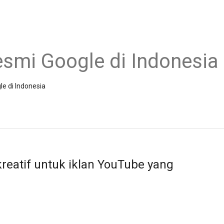
esmi Google di Indonesia
le di Indonesia
eatif untuk iklan YouTube yang