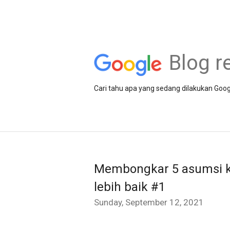
Blog r
Cari tahu apa yang sedang dilakukan Goog
Membongkar 5 asumsi kr
lebih baik #1
Sunday, September 12, 2021