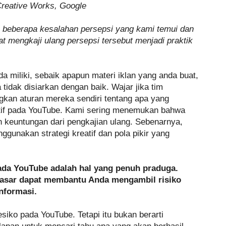
Creative Works, Google
beberapa kesalahan persepsi yang kami temui dan 
 mengkaji ulang persepsi tersebut menjadi praktik 
a miliki, sebaik apapun materi iklan yang anda buat, 
tidak disiarkan dengan baik. Wajar jika tim 
an aturan mereka sendiri tentang apa yang 
tif pada YouTube. Kami sering menemukan bahwa 
n keuntungan dari pengkajian ulang. Sebenarnya, 
unakan strategi kreatif dan pola pikir yang 
ada YouTube adalah hal yang penuh praduga.
dasar dapat membantu Anda mengambil risiko 
informasi.
iko pada YouTube. Tetapi itu bukan berarti 