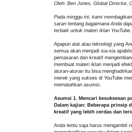
Oleh: Ben Jones, Global Director, 
Pada minggu ini, kami membagikan 
saran tentang bagaimana Anda dapat
terbaik untuk materi iklan YouTube.
Apapun alat atau teknologi yang And
semua akan menjadi sia-sia apabila 
pemasaran dan kreatif mengembangk
membuat materi iklan menjadi efek
aturan-aturan itu bisa menghadirka
merek yang sukses di YouTube mengg
mematahkan asumsi. 
Asumsi 1. Mencari kesuksesan p
Dalam kajian: Beberapa prinsip 
kreatif yang lebih cerdas dan ter
Anda tentu saja harus mengambil res