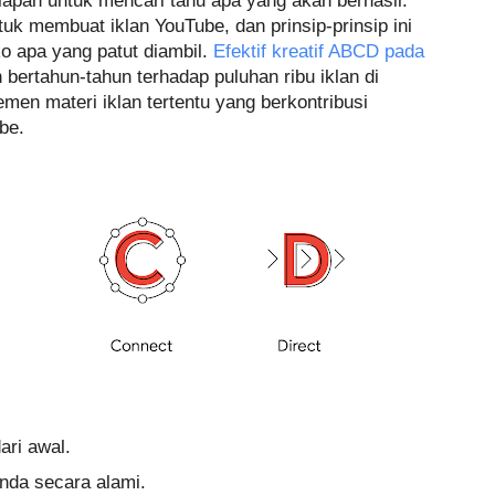
pan untuk mencari tahu apa yang akan berhasil. 
uk membuat iklan YouTube, dan prinsip-prinsip ini 
o apa yang patut diambil. 
Efektif kreatif ABCD pada 
 bertahun-tahun terhadap puluhan ribu iklan di 
en materi iklan tertentu yang berkontribusi 
be.
ari awal.
nda secara alami.