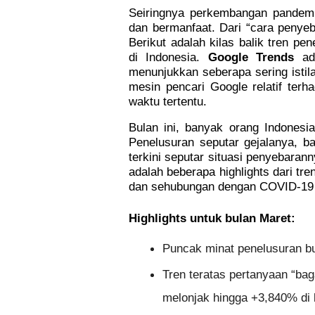
Seiringnya perkembangan pandemi 
dan bermanfaat. Dari “cara penyeb
Berikut adalah kilas balik tren pe
di Indonesia. 
Google Trends
 ad
menunjukkan seberapa sering istil
mesin pencari Google relatif terh
waktu tertentu.
Bulan ini, banyak orang Indonesi
Penelusuran seputar gejalanya, b
terkini seputar situasi penyebarann
adalah beberapa highlights dari tre
dan sehubungan dengan COVID-19 d
Highlights untuk bulan Maret:
Puncak minat penelusuran bu
Tren teratas pertanyaan “ba
melonjak hingga +3,840% di 