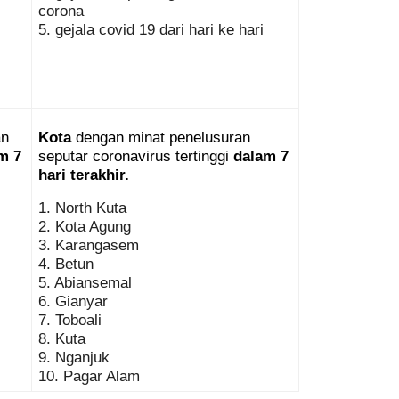
corona
5. gejala covid 19 dari hari ke hari
n 
Kota
 dengan minat penelusuran 
m 7 
seputar coronavirus tertinggi 
dalam 7 
hari terakhir.
1. North Kuta
2. Kota Agung
3. Karangasem
4. Betun
5. Abiansemal
6. Gianyar
7. Toboali
8. Kuta
9. Nganjuk
10. Pagar Alam