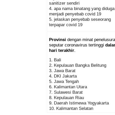
sanitizer sendiri
4. apa nama binatang yang diduga
menjadi penyebab covid 19
5. jelaskan penyebab seseorang
terpapar covid 19
Provinsi
 dengan minat penelusura
seputar coronavirus tertinggi 
dala
hari terakhir
.
1. Bali
2. Kepulauan Bangka Belitung 
3. Jawa Barat
4. DKI Jakarta
5. Jawa Tengah
6. Kalimantan Utara
7. Sulawesi Barat
8. Kepulauan Riau 
9. Daerah Istimewa Yogyakarta
10. Kalimantan Selatan