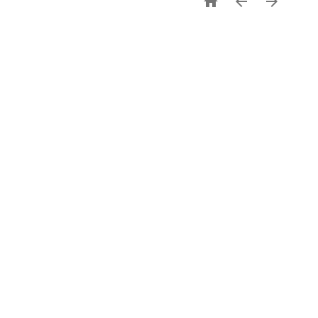


