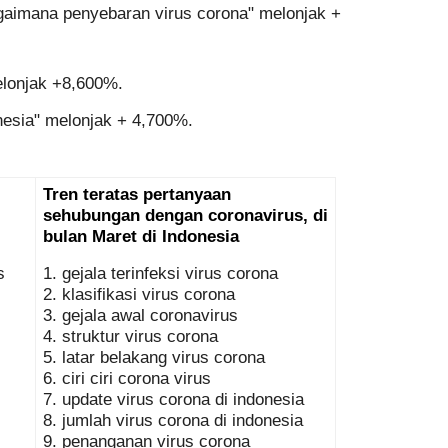
gaimana penyebaran virus corona" melonjak +
elonjak +8,600%.
nesia" melonjak + 4,700%.
Tren teratas pertanyaan 
sehubungan dengan coronavirus, di 
bulan Maret di Indonesia
 
1. gejala terinfeksi virus corona
2. klasifikasi virus corona
3. gejala awal coronavirus
4. struktur virus corona
5. latar belakang virus corona
6. ciri ciri corona virus
7. update virus corona di indonesia
8. jumlah virus corona di indonesia
9. penanganan virus corona