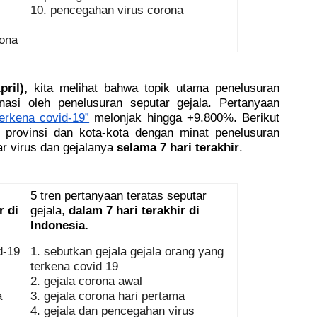
10. pencegahan virus corona
ona
ril),
 kita melihat bahwa topik utama penelusuran 
nasi oleh penelusuran seputar gejala. Pertanyaan 
terkena covid-19”
 melonjak hingga +9.800%. Berikut 
ng provinsi dan kota-kota dengan minat penelusuran 
ar virus dan gejalanya 
selama 7 hari terakhir
.
5 tren pertanyaan teratas seputar 
 di 
gejala, 
dalam 7 hari terakhir di 
Indonesia.
d-19
1.
sebutkan gejala gejala orang yang 
terkena covid 19
2. gejala corona awal
a
3. gejala corona hari pertama
4. gejala dan pencegahan virus 