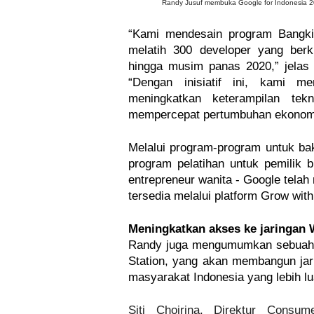
Randy Jusuf membuka Google for Indonesia 2
“Kami mendesain program Bangkit
melatih 300 developer yang berku
hingga musim panas 2020,” jelas
“Dengan inisiatif ini, kami me
meningkatkan keterampilan tekn
mempercepat pertumbuhan ekonomi d
Melalui program-program untuk baka
program pelatihan untuk pemilik b
entrepreneur wanita - Google telah 
tersedia melalui platform Grow wit
Meningkatkan akses ke jaringan W
Randy juga mengumumkan sebuah 
Station, yang akan membangun jarin
masyarakat Indonesia yang lebih lu
Siti Choirina, Direktur Consu