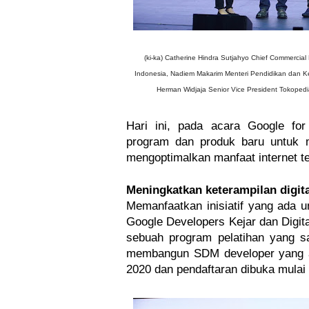
(ki-ka) Catherine Hindra Sutjahyo Chief Commercia
Indonesia, Nadiem Makarim Menteri Pendidikan dan K
Herman Widjaja Senior Vice President Tokopedi
Hari ini, pada acara Google fo
program dan produk baru untuk 
mengoptimalkan manfaat internet t
Meningkatkan keterampilan digita
Memanfaatkan inisiatif yang ada un
Google Developers Kejar dan Digit
sebuah program pelatihan yang s
membangun SDM developer yang and
2020 dan pendaftaran dibuka mulai ha