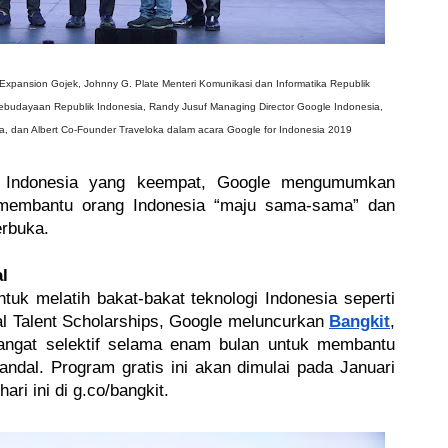
l Expansion Gojek, Johnny G. Plate Menteri Komunikasi dan Informatika Republik
ebudayaan Republik Indonesia, Randy Jusuf Managing Director Google Indonesia,
a, dan Albert Co-Founder Traveloka dalam acara Google for Indonesia 2019
r Indonesia yang keempat, Google mengumumkan 
membantu orang Indonesia “maju sama-sama” dan 
erbuka.
l
tuk melatih bakat-bakat teknologi Indonesia seperti 
al Talent Scholarships, Google meluncurkan 
Bangkit
, 
angat selektif selama enam bulan untuk membantu 
al. Program gratis ini akan dimulai pada Januari 
ri ini di g.co/bangkit. 