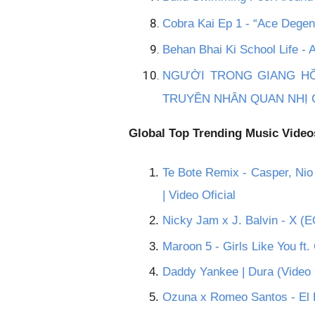
Cobra Kai Ep 1 - “Ace Degen
Behan Bhai Ki School Life -
NGƯỜI TRONG GIANG HỒ 
TRUYỀN NHÂN QUAN NHỊ C
Global Top Trending Music Videos
Te Bote Remix - Casper, Nio
| Video Oficial
Nicky Jam x J. Balvin - X (E
Maroon 5 - Girls Like You ft.
Daddy Yankee | Dura (Video O
Ozuna x Romeo Santos - El F