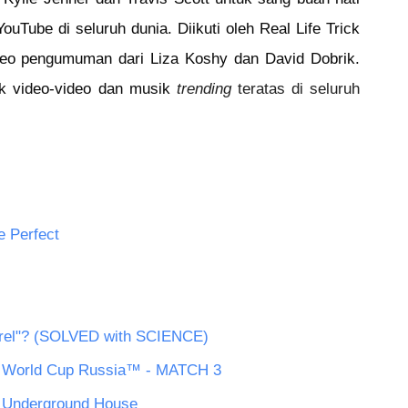
ouTube di seluruh dunia. Diikuti oleh Real Life Trick 
deo pengumuman dari Liza Koshy dan David Dobrik. 
uk video-video dan musik 
trending
 teratas di seluruh 
e Perfect
urel"? (SOLVED with SCIENCE)
FA World Cup Russia™ - MATCH 3
d Underground House