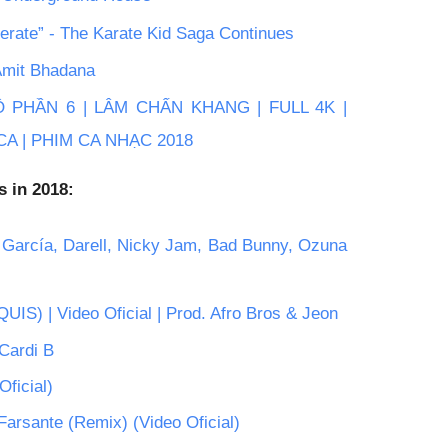
erate” - The Karate Kid Saga Continues
 Amit Bhadana
PHẦN 6 | LÂM CHẤN KHANG | FULL 4K |
A | PHIM CA NHẠC 2018
 in 2018:
 García, Darell, Nicky Jam, Bad Bunny, Ozuna 
QUIS) | Video Oficial | Prod. Afro Bros & Jeon
 Cardi B
ficial)
arsante (Remix) (Video Oficial)