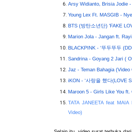
Arsy Widianto, Brisia Jodie 
Young Lex Ft. MASGIB - Nyese
BTS (방탄소년단) 'FAKE LOVE'
Marion Jola - Jangan ft. Rayi
BLACKPINK - ‘뚜두뚜두 (DDU
Sandrina - Goyang 2 Jari ( Of
Jaz - Teman Bahagia (Video 
iKON - ‘사랑을 했다(LOVE S
Maroon 5 - Girls Like You ft.
TATA JANEETA feat MAIA E
Video)
Selain itu, video surat terbuka dar