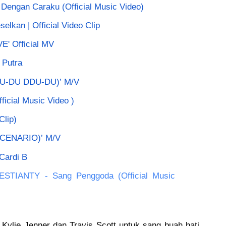
- Dengan Caraku (Official Music Video)
lkan | Official Video Clip
 Official MV
 Putra
-DU DDU-DU)’ M/V
ficial Music Video )
Clip)
CENARIO)’ M/V
 Cardi B
STIANTY - Sang Penggoda (Official Music 
i Kylie Jenner dan Travis Scott untuk sang buah hati 