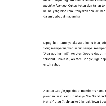
masih banyak lagi. Itu semua berkat kemajua
machine learning
. Cukup tekan dan tahan to
hal-hal yang bisa kamu tanyakan dan lakukan
dalam berbagai macam hal.
Dipagi hari tentunya aktivitas kamu bisa jad
tidur, mempersiapkan sahur, sampai mempers
“Ada apa hari ini?” Asisten Google dapat 
tersebut. Selain itu, Asisten Google juga 
untuk sahur.
Asisten Google juga dapat membantu kamu m
jawaban saat kamu bertanya “ke Grand Ind
Hatta?” atau “Arahkan ke Cilandak Town Squ