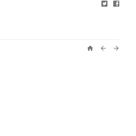


