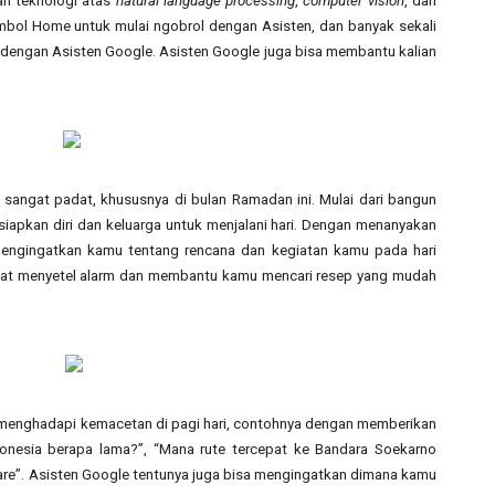
n teknologi atas 
natural language processing
, 
computer vision
, dan 
mbol Home untuk mulai ngobrol dengan Asisten, dan banyak sekali 
 dengan Asisten Google. Asisten Google juga bisa membantu kalian 
i sangat padat, khususnya di bulan Ramadan ini. Mulai dari bangun 
iapkan diri dan keluarga untuk menjalani hari. Dengan menanyakan 
mengingatkan kamu tentang rencana dan kegiatan kamu pada hari 
dapat menyetel alarm dan membantu kamu mencari resep yang mudah 
enghadapi kemacetan di pagi hari, contohnya dengan memberikan 
onesia berapa lama?”, “Mana rute tercepat ke Bandara Soekarno 
are”. Asisten Google tentunya juga bisa mengingatkan dimana kamu 